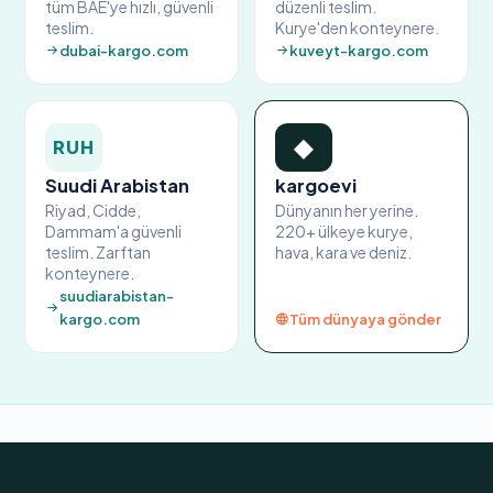
tüm BAE'ye hızlı, güvenli
düzenli teslim.
teslim.
Kurye'den konteynere.
dubai-kargo.com
kuveyt-kargo.com
◆
RUH
Suudi Arabistan
kargoevi
Riyad, Cidde,
Dünyanın her yerine.
Dammam'a güvenli
220+ ülkeye kurye,
teslim. Zarftan
hava, kara ve deniz.
konteynere.
suudiarabistan-
kargo.com
Tüm dünyaya gönder