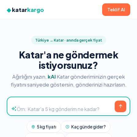
◆
katar
kargo
Teklif Al
Türkiye → Katar · anında gerçek fiyat
Katar'a ne göndermek
istiyorsunuz?
Ağırlığını yazın,
kAI
Katar gönderiminizin gerçek
fiyatını saniyede göstersin, gönderinizi hazırlasın.
5 kg fiyatı
Kaç günde gider?