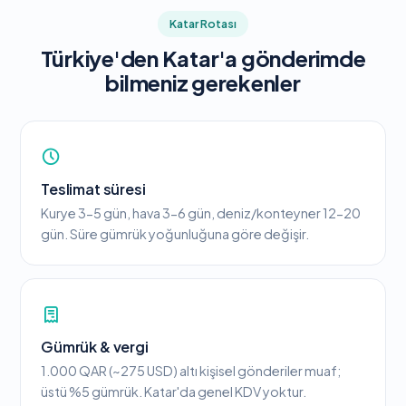
Katar Rotası
Türkiye'den Katar'a gönderimde
bilmeniz gerekenler
Teslimat süresi
Kurye 3-5 gün, hava 3-6 gün, deniz/konteyner 12-20
gün. Süre gümrük yoğunluğuna göre değişir.
Gümrük & vergi
1.000 QAR (~275 USD) altı kişisel gönderiler muaf;
üstü %5 gümrük. Katar'da genel KDV yoktur.