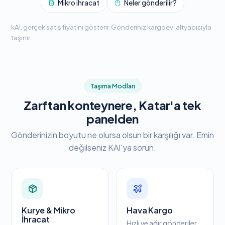
Mikro ihracat
Neler gönderilir?
kAI, gerçek satış fiyatını gösterir. Gönderiniz kargoevi altyapısıyla
taşınır.
Taşıma Modları
Zarftan konteynere, Katar'a tek
panelden
Gönderinizin boyutu ne olursa olsun bir karşılığı var. Emin
değilseniz KAI'ya sorun.
Kurye & Mikro
Hava Kargo
İhracat
Hızlı ve ağır gönderiler