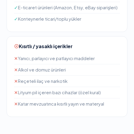
✓
E-ticaret ürünleri (Amazon, Etsy, eBay siparişleri)
✓
Konteynerle ticari/toplu yükler
Kısıtlı / yasaklı içerikler
✕
Yanıcı, parlayıcı ve patlayıcı maddeler
✕
Alkol ve domuz ürünleri
✕
Reçeteli ilaç ve narkotik
✕
Lityum pil içeren bazı cihazlar (özel kural)
✕
Katar mevzuatınca kısıtlı yayın ve materyal