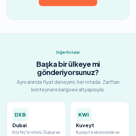
Diğer Rotalar
Başka bir ülkeye mi
gönderiyorsunuz?
Aynı anında fiyat deneyimi, her rotada. Zarftan
konteynere kargoevi altyapısıyla.
DXB
KWI
Dubai
Kuveyt
Körfez'in vitrini. Dubai ve
Kuveyt'e ekonomik ve